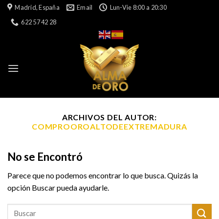
Skip
Madrid, España
Email
Lun-Vie 8:00 a 20:30
to
622 57 42 28
content
ARCHIVOS DEL AUTOR:
COMPROOROALTODEEXTREMADURA
No se Encontró
Parece que no podemos encontrar lo que busca. Quizás la
opción Buscar pueda ayudarle.